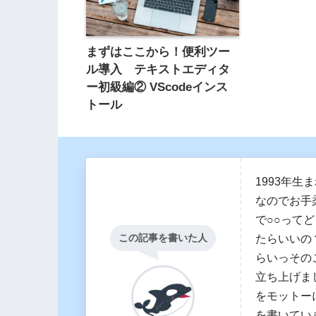
まずはここから！便利ツー
ル導入 テキストエディタ
ー初級編② VScodeインス
トール
1993年生
なのでお手柔
で○○って
この記事を書いた人
たらいいの
らいっその
立ち上げま
をモットー
を書いてい